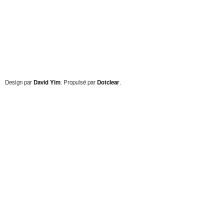
Design par
David Yim
. Propulsé par
Dotclear
.