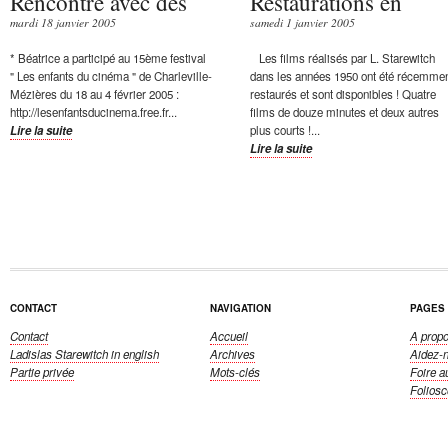
Rencontre avec des
Restaurations en
mardi 18 janvier 2005
samedi 1 janvier 2005
* Béatrice a participé au 15ème festival
Les films réalisés par L. Starewitch
" Les enfants du cinéma " de Charleville-
dans les années 1950 ont été récemme
Mézières du 18 au 4 février 2005 :
restaurés et sont disponibles ! Quatre
http://lesenfantsducinema.free.fr...
films de douze minutes et deux autres
Lire la suite
plus courts !...
Lire la suite
CONTACT
NAVIGATION
PAGES
Contact
Accueil
A propo
Ladislas Starewitch
in english
Archives
Aidez-
Partie privée
Mots-clés
Foire a
Folios