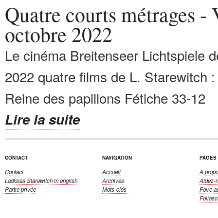
Quatre courts métrages - 
octobre 2022
Le cinéma Breitenseer Lichtspiele de
2022 quatre films de L. Starewitch :
Reine des papillons Fétiche 33-12 
Lire la suite
CONTACT
NAVIGATION
PAGES
Contact
Accueil
A propo
Ladislas Starewitch
in english
Archives
Aidez-
Partie privée
Mots-clés
Foire a
Folios