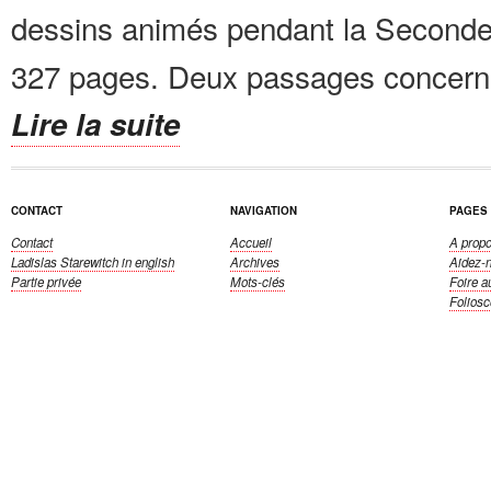
dessins animés pendant la Seconde
327 pages. Deux passages concernen
Lire la suite
CONTACT
NAVIGATION
PAGES
Contact
Accueil
A propo
Ladislas Starewitch
in english
Archives
Aidez-
Partie privée
Mots-clés
Foire a
Folios