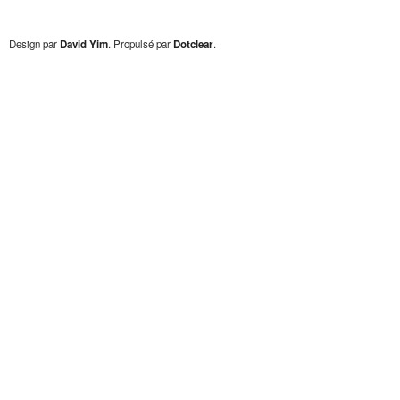
Design par
David Yim
. Propulsé par
Dotclear
.