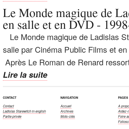
Le Monde magique de Lad
en salle et en DVD - 199
Le Monde magique de Ladislas Sta
salle par Cinéma Public Films et e
Après Le Roman de Renard ressorti 
Lire la suite
CONTACT
NAVIGATION
PAGES
Contact
Accueil
A propo
Ladislas Starewitch
in english
Archives
Aidez-
Partie privée
Mots-clés
Foire a
Folios