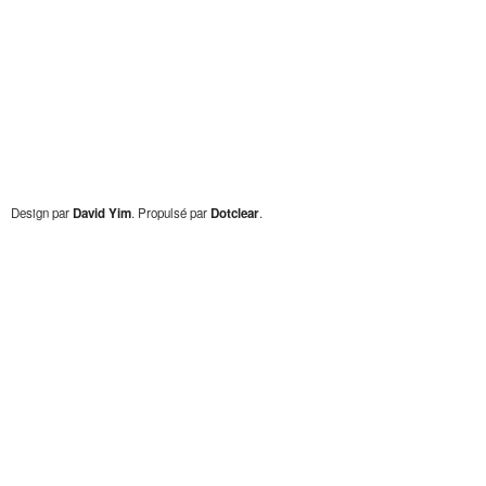
Design par
David Yim
. Propulsé par
Dotclear
.