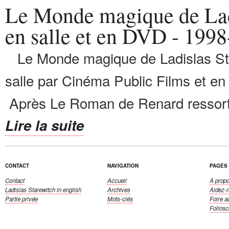
Le Monde magique de Lad
en salle et en DVD - 199
Le Monde magique de Ladislas Sta
salle par Cinéma Public Films et e
Après Le Roman de Renard ressorti 
Lire la suite
CONTACT
NAVIGATION
PAGES
Contact
Accueil
A propo
Ladislas Starewitch
in english
Archives
Aidez-
Partie privée
Mots-clés
Foire a
Folios