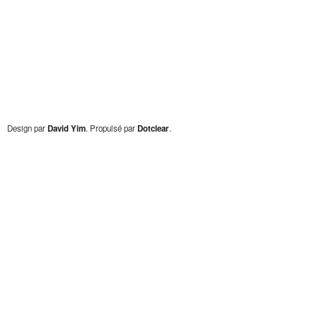
Design par
David Yim
. Propulsé par
Dotclear
.