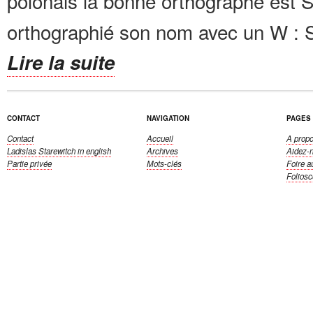
polonais la bonne orthographe est 
orthographié son nom avec un W : St
Lire la suite
CONTACT
NAVIGATION
PAGES
Contact
Accueil
A propo
Ladislas Starewitch
in english
Archives
Aidez-
Partie privée
Mots-clés
Foire a
Folios