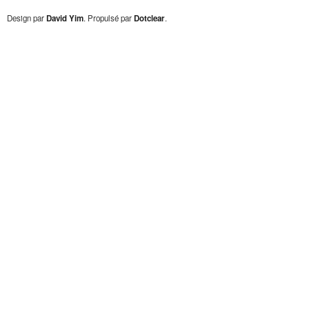
Design par
David Yim
. Propulsé par
Dotclear
.