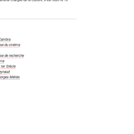
 Cambra
ise du cinéma
ise de recherche
éma
1er Siècle
eynaud
orges Méliès