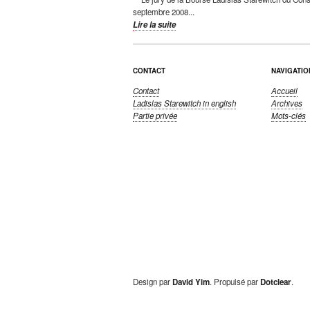
septembre 2008...
Lire la suite
CONTACT
NAVIGATIO
Contact
Accueil
Ladislas Starewitch
in english
Archives
Partie privée
Mots-clés
Design par
David Yim
. Propulsé par
Dotclear
.