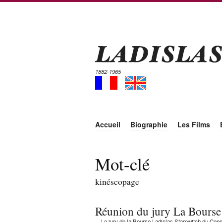
1882-1965
Accueil
Biographie
Les Films
Mot-clé
kinéscopage
Réunion du jury La Bourse
Le jury de la Bourse Ladislas Starewitch du Conse