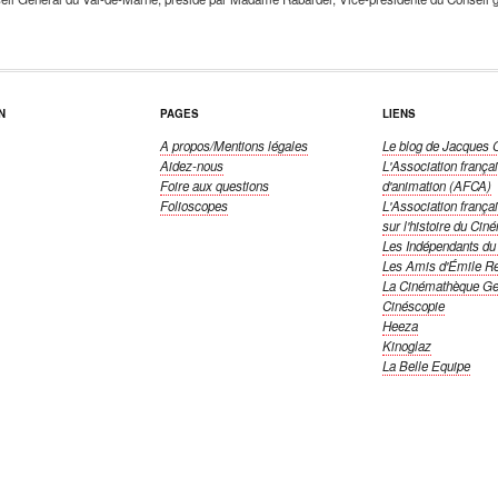
N
PAGES
LIENS
A propos/Mentions légales
Le blog de Jacques
Aidez-nous
L'Association frança
Foire aux questions
d'animation (AFCA)
Folioscopes
L'Association frança
sur l'histoire du Cin
Les Indépendants du 
Les Amis d'Émile R
La Cinémathèque Ge
Cinéscopie
Heeza
Kinoglaz
La Belle Equipe