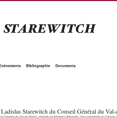
Evénements
Bibliographie
Documents
 Ladislas Starewitch du Conseil Général du Va
il Général du Val-de-Marne, présidé par Madame Rabardel, Vice-présidente du Conseil géné