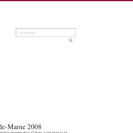
l-de-Marne 2008
ral chargée de la Culture, s’est réuni le 19