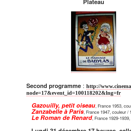
Plateau
Second programme
:
http://www.cinema
node=17&event_id=100118202&lng=fr
Gazouilly, petit oiseau
, France 1953, coul
Zanzabelle à Paris
, France 1947, couleur / 
Le Roman de Renard
, France 1929-1939, 
oux
Lundi 31 décembre 17 heures, sal