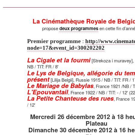
La Cinémathèque Royale de Belgi
propose
en cette fin d’ann
deux programmes
Premier programme
:
http://www.cinemat
node=17&event_id=300202202
La Cigale et la fourmi
[Strekoza i muravey],
NB / TIT: FR / 8'
.
Le Lys de Belgique, allégorie du te
présent
[Lilija Belgii], Russie 1915 / NB / TIT: FR / 1
Le Mariage de Babylas
, France 1921 /NB / TI
L'Epouvantail
, France 1922 / NB / TIT: - / 12' (22
La Petite Chanteuse des rues
, France 19
/ 12'
Mercredi 26
décembre
2012
à 18 heu
Plateau
Dimanche 30 décembre
2012
à 16 he