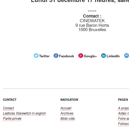
*****
Contact :
CINEMATEK
9 rue Baron Horta
1000 Bruxelles
Twitter
Facebook
Google+
LinkedIn
CONTACT
NAVIGATION
PAGES
Contact
Accueil
A propo
Ladislas Starewitch
in english
Archives
Aidez-
Partie privée
Mots-clés
Foire a
Folios