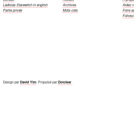
Ladislas Starewitch
in english
Archives
Aidez-
Partie privée
Mots-clés
Foire a
Folios
Design par
David Yim
. Propulsé par
Dotclear
.