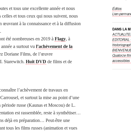
tes et tous une excellente année et nous
Éditos
Lien perman
 celles et tous ceux qui nous suivent, nous
n œuvrant à la connaissance et à la diffusion
DANS LA 
.
ACTUALITES :
ont été nombreuses en 2019 à
Flagy
, à
EDITORIAL - 
historiograp
 année a surtout vu
l’achèvement de la
BIENVENUE s
hez Doriane Films, de l’œuvre
Quatorze fil
accessibles 
I. Starewitch.
Huit DVD
de films et de
onnaître l’achèvement de travaux en
rrousel, et surtout la mise au point d’une
a période russe (Kaunas et Moscou) de L.
ntation est rassemblée, reste à synthétiser…
ons déjà en préparation… Peut-être une
nt tous les films russes (animation et vues