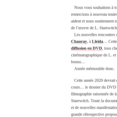
Nous vous souhaitons à tou
remercions à nouveau toutes
aident et nous soutiennent e
de l’œuvre de L. Starewitch
Les nouvelles rencontres 
Chauray
, à
Lleida
… Cette
diffusion en DVD
, tous c
cinématographique de L. et 
bonus…
Année mémorable donc.
Cette année 2020 devrait c
cours… le dossier du DVD Ca
filmographie raisonnée de l
Starewitch. Toute la docume
et de nouvelles manifestati
grande rétrospective proposa