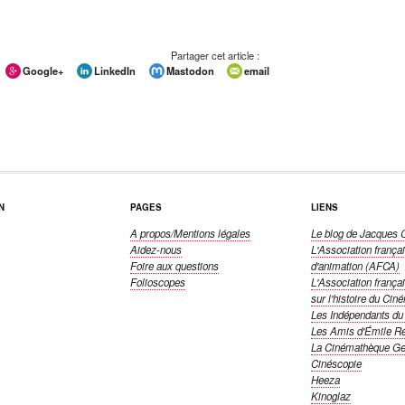
Partager cet article :
Google+
LinkedIn
Mastodon
email
N
PAGES
LIENS
A propos/Mentions légales
Le blog de Jacques
Aidez-nous
L'Association frança
Foire aux questions
d'animation (AFCA)
Folioscopes
L'Association frança
sur l'histoire du Cin
Les Indépendants du 
Les Amis d'Émile R
La Cinémathèque Ge
Cinéscopie
Heeza
Kinoglaz