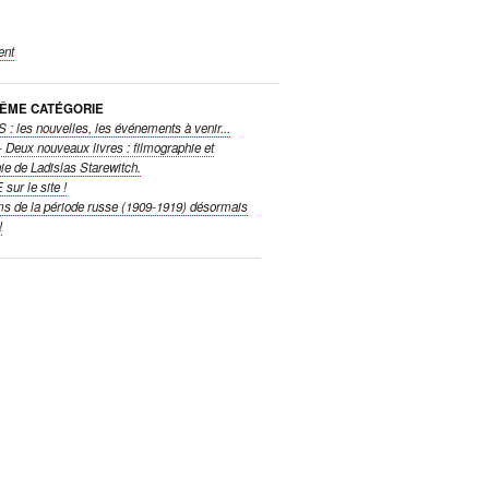
ent
MÊME CATÉGORIE
 les nouvelles, les événements à venir...
Deux nouveaux livres : filmographie et
hie de Ladislas Starewitch.
ur le site !
ms de la période russe (1909-1919) désormais
!