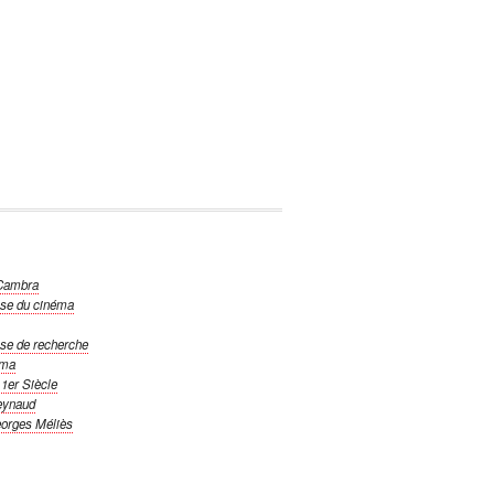
 Cambra
ise du cinéma
ise de recherche
éma
1er Siècle
eynaud
orges Méliès