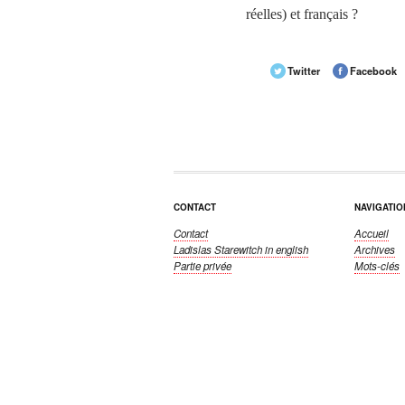
réelles) et français ?
Twitter
Facebook
CONTACT
NAVIGATIO
Contact
Accueil
Ladislas Starewitch
in english
Archives
Partie privée
Mots-clés